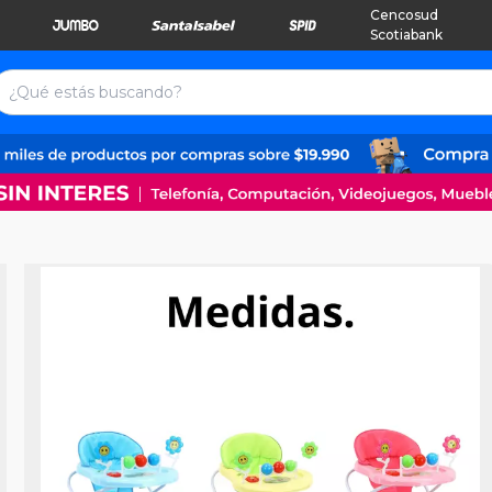
Cencosud
Scotiabank