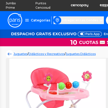
Jumbo
Puntos
Prime
Cencosud
Categorías
Entregar en Las Condes
Juguetes
/
Didácticos y Recreativos
/
Juguetes Didácticos