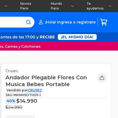
Novios
Mundo
Te
Paris
Paris
ayudamos
¡Hola! Ingresa o regístrate
Crusec
Andador Plegable Flores Con
Musica Bebes Portable
Vendido por
CRUSEC
SKU
MKMH5OTHS9-1
$14.990
40%
$24.990