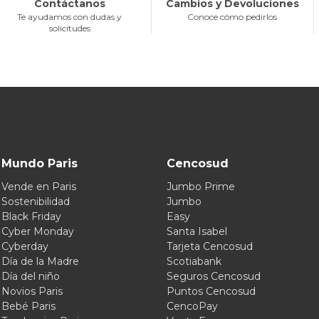
Contáctanos
Cambios y Devoluciones
Te ayudamos con dudas y
Conoce cómo pedirlos
solicitudes
Mundo Paris
Cencosud
Vende en Paris
Jumbo Prime
Sostenibilidad
Jumbo
Black Friday
Easy
Cyber Monday
Santa Isabel
Cyberday
Tarjeta Cencosud
Día de la Madre
Scotiabank
Día del niño
Seguros Cencosud
Novios Paris
Puntos Cencosud
Bebé Paris
CencoPay