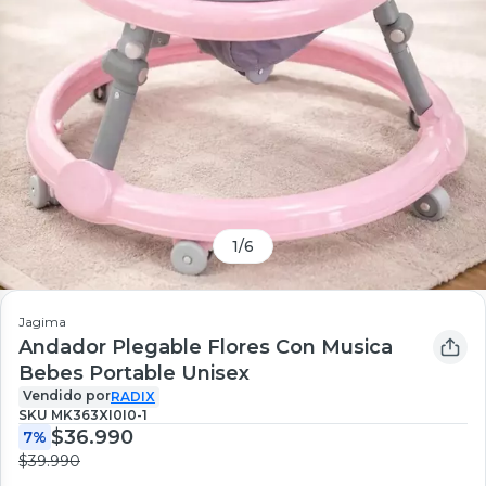
1
/
6
Jagima
Andador Plegable Flores Con Musica
Bebes Portable Unisex
Vendido por
RADIX
SKU
MK363XI0I0-1
$36.990
7%
$39.990