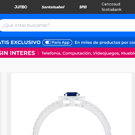
Cencosud
Scotiabank