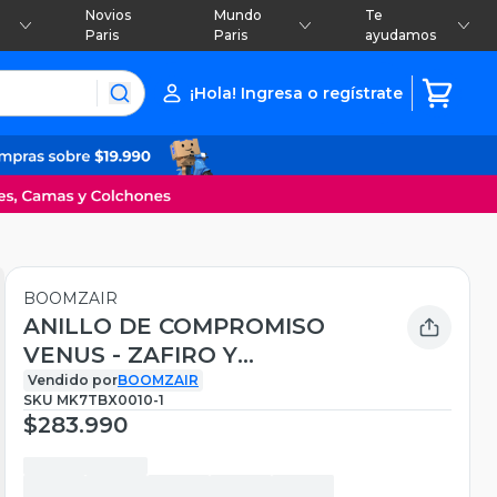
Novios
Mundo
Te
Paris
Paris
ayudamos
¡Hola! Ingresa o regístrate
BOOMZAIR
ANILLO DE COMPROMISO
VENUS - ZAFIRO Y
MOISSANITAS
Vendido por
BOOMZAIR
SKU
MK7TBX0010-1
$283.990