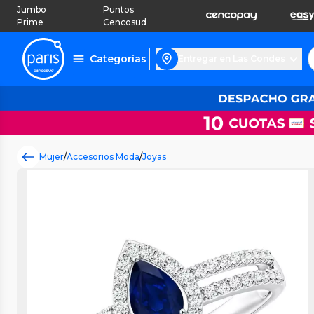
Jumbo
Puntos
Prime
Cencosud
Categorías
Entregar en Las Condes
Mujer
/
Accesorios Moda
/
Joyas