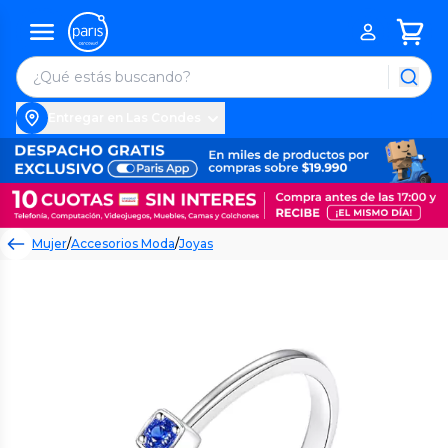
Entregar en Las Condes
Mujer
/
Accesorios Moda
/
Joyas