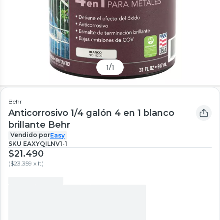
1
/
1
Behr
Anticorrosivo 1/4 galón 4 en 1 blanco
brillante Behr
Vendido por
Easy
SKU
EAXYQILNV1-1
$21.490
(
$23.359 x lt
)