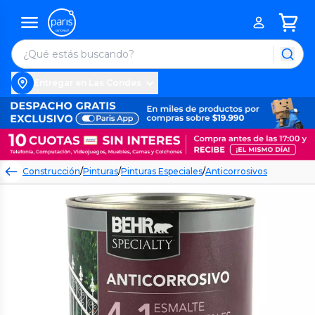
Entregar en Las Condes
Construcción
/
Pinturas
/
Pinturas Especiales
/
Anticorrosivos