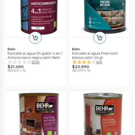
Behr
Behr
Esmalte al agua 1/4 galón 4 en 1
Esmalte al agua Premium
Anticorrosivo negro satín Behr
blanco satín 1/4 gl
0
(
0
)
4
(
1
)
$21.490
$20.990
(
$22.621 x lt
)
(
$22.570 x lt
)