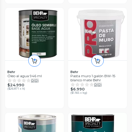
Behr
Behr
Óleo al agua 946 ml
Pasta muro 1 galón BW-15
blanco mate Behr
0
(
0
)
0
(
0
)
$24.990
(
$26.871 x lt
)
$6.990
(
$1.165 x kg
)