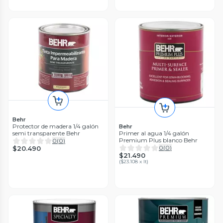
Behr
Protector de madera 1/4 galón
Behr
semi transparente Behr
Primer al agua 1/4 galón
Premium Plus blanco Behr
0
(
0
)
0
(
0
)
$20.490
$21.490
(
$23.108 x lt
)