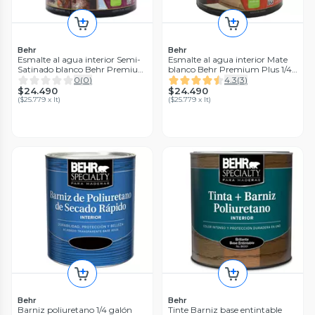
Behr
Behr
Esmalte al agua interior Semi-
Esmalte al agua interior Mate
Satinado blanco Behr Premium
blanco Behr Premium Plus 1/4
Plus 1/4 Galón (litro)
Galón (litro)
0
(
0
)
4.3
(
3
)
$24.490
$24.490
(
$25.779 x lt
)
(
$25.779 x lt
)
Behr
Behr
Barniz poliuretano 1/4 galón
Tinte Barniz base entintable