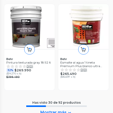
Behr
Behr
Pintura texturada gray 18.92 lt
Esmalte al agua 1 tineta
Premium Plus blanco ultra
0
(
0
)
puro mate Behr
0
(
0
)
$269.990
32%
$265.490
(
$14.270 x lt
)
(
$16.697 x lt
)
$399.490
Has visto
30
de
92
productos
Mostrar más