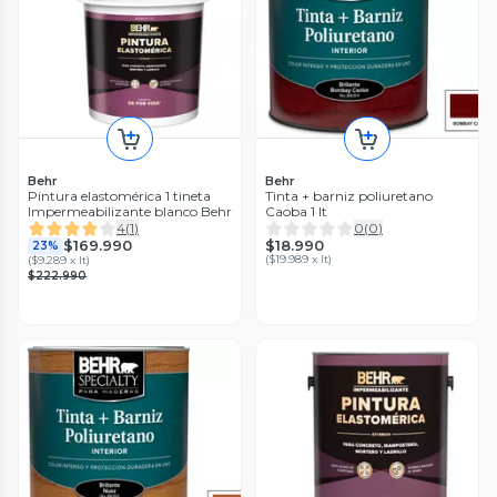
Behr
Behr
Pintura elastomérica 1 tineta
Tinta + barniz poliuretano
Impermeabilizante blanco Behr
Caoba 1 lt
4
(
1
)
0
(
0
)
$18.990
$169.990
23%
(
$19.989 x lt
)
(
$9.289 x lt
)
$222.990