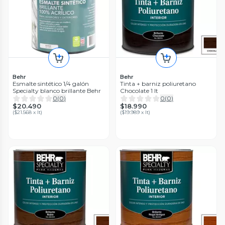
Behr
Behr
Esmalte sintético 1/4 galón
Tinta + barniz poliuretano
Specialty blanco brillante Behr
Chocolate 1 lt
0
(
0
)
0
(
0
)
$20.490
$18.990
(
$21.568 x lt
)
(
$19.989 x lt
)