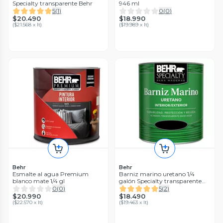
Specialty transparente Behr
946 ml
5
(
1
)
0
(
0
)
$20.490
$18.990
(
$21.568 x lt
)
(
$19.989 x lt
)
Behr
Behr
Esmalte al agua Premium
Barniz marino uretano 1/4
blanco mate 1/4 gl
galón Specialty transparente
Behr
0
(
0
)
5
(
2
)
$20.990
$18.490
(
$22.570 x lt
)
(
$19.463 x lt
)