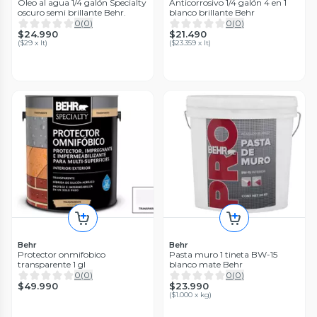
Óleo al agua 1/4 galón Specialty
Anticorrosivo 1/4 galón 4 en 1
oscuro semi brillante Behr.
blanco brillante Behr
0
(
0
)
0
(
0
)
$24.990
$21.490
(
$29 x lt
)
(
$23.359 x lt
)
Behr
Behr
Protector onmifobico
Pasta muro 1 tineta BW-15
transparente 1 gl
blanco mate Behr
0
(
0
)
0
(
0
)
$49.990
$23.990
(
$1.000 x kg
)