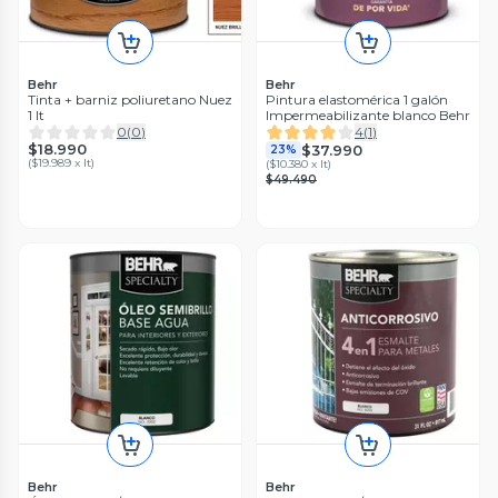
Behr
Behr
Tinta + barniz poliuretano Nuez
Pintura elastomérica 1 galón
1 lt
Impermeabilizante blanco Behr
0
(
0
)
4
(
1
)
$18.990
$37.990
23%
(
$19.989 x lt
)
(
$10.380 x lt
)
$49.490
Behr
Behr