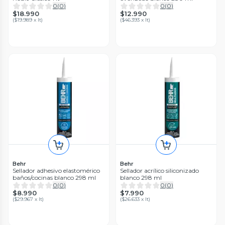
0
(
0
)
0
(
0
)
$18.990
$12.990
(
$19.989 x lt
)
(
$46.393 x lt
)
Behr
Behr
Sellador adhesivo elastomérico
Sellador acrílico siliconizado
baños/cocinas blanco 298 ml
blanco 298 ml
0
(
0
)
0
(
0
)
$8.990
$7.990
(
$29.967 x lt
)
(
$26.633 x lt
)