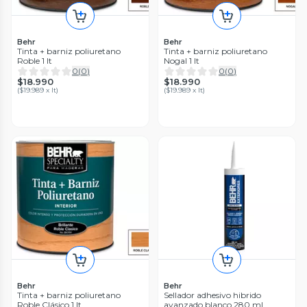
Behr
Behr
Tinta + barniz poliuretano
Tinta + barniz poliuretano
Roble 1 lt
Nogal 1 lt
0
(
0
)
0
(
0
)
$18.990
$18.990
(
$19.989 x lt
)
(
$19.989 x lt
)
Behr
Behr
Tinta + barniz poliuretano
Sellador adhesivo hibrido
Roble Clásico 1 lt
avanzado blanco 280 ml