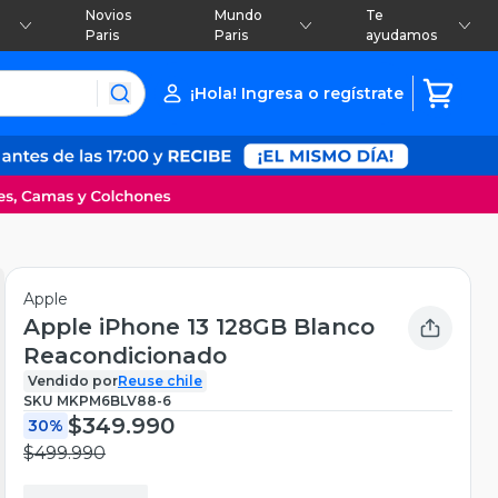
Novios
Mundo
Te
Paris
Paris
ayudamos
¡Hola! Ingresa o regístrate
Apple
Apple iPhone 13 128GB Blanco
Reacondicionado
Vendido por
Reuse chile
SKU
MKPM6BLV88-6
$349.990
30%
$499.990