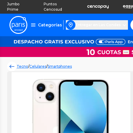
Jumbo
Puntos
Prime
Cencosud
Categorías
Entregar en Las Condes
Tecno
/
Celulares
/
Smartphones