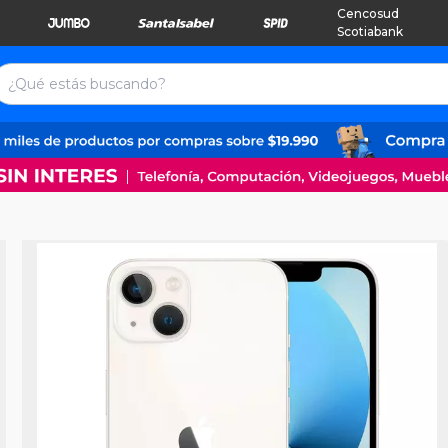
Cencosud
Scotiabank