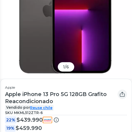
1
/
6
Apple
Apple iPhone 13 Pro 5G 128GB Grafito
Reacondicionado
Vendido por
Reuse chile
SKU
MKML512ZTR-6
$439.990
22%
$459.990
19%