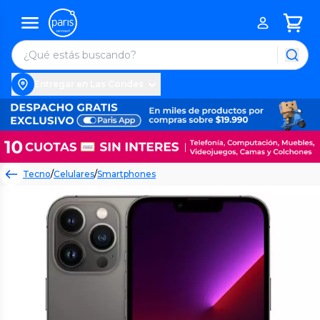
Entregar en Las Condes
Tecno
/
Celulares
/
Smartphones