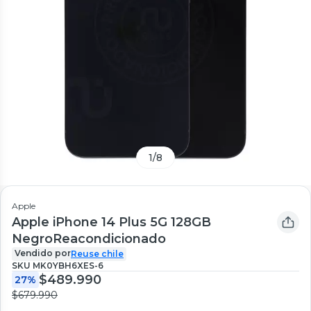
1
/
8
Apple
Apple iPhone 14 Plus 5G 128GB
NegroReacondicionado
Vendido por
Reuse chile
SKU
MK0YBH6XES-6
$489.990
27%
$679.990