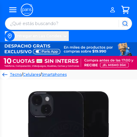
Entregar en Las Condes
Tecno
/
Celulares
/
Smartphones