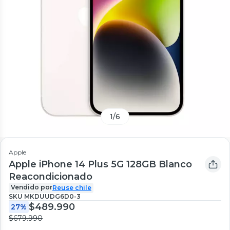
1
/
6
Apple
Apple iPhone 14 Plus 5G 128GB Blanco
Reacondicionado
Vendido por
Reuse chile
SKU
MKDUUDG6D0-3
$489.990
27%
$679.990