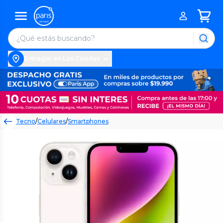
Entregar en Las Condes
Tecno
/
Celulares
/
Smartphones