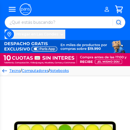
Entregar en Las Condes
Tecno
/
Computadores
/
Notebooks