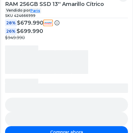
RAM 256GB SSD 13'' Amarillo Cítrico
Vendido por
Paris
SKU
424666999
$679.990
28%
$699.990
26%
$949.990
Comprar ahora