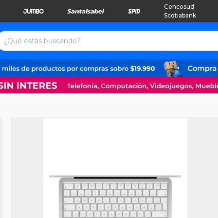
Cencosud
Scotiabank