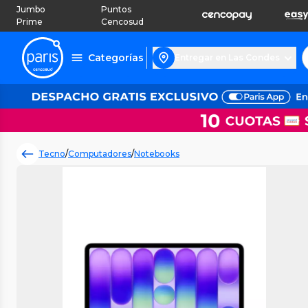
Jumbo
Puntos
Prime
Cencosud
Categorías
Entregar en Las Condes
Tecno
/
Computadores
/
Notebooks