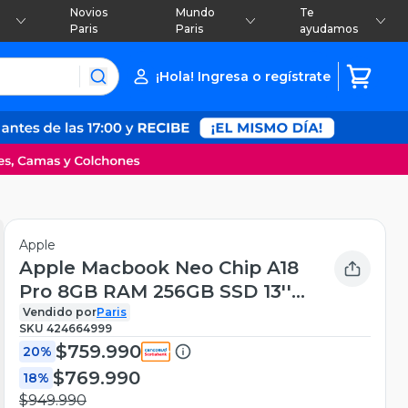
Novios
Mundo
Te
Paris
Paris
ayudamos
¡Hola! Ingresa o regístrate
Apple
Apple Macbook Neo Chip A18
Pro 8GB RAM 256GB SSD 13''
Plata
Vendido por
Paris
SKU
424664999
$759.990
20%
$769.990
18%
$949.990