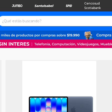
Cencosud
Scotiabank