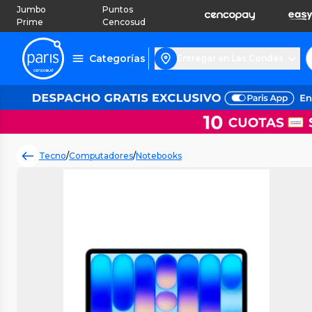
Jumbo
Puntos
Prime
Cencosud
Categorías
Entregar en Las Condes
Tecno
/
Computadores
/
Notebooks