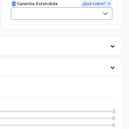
Garantía Extendida
¿Qué cubre?
3
0
0