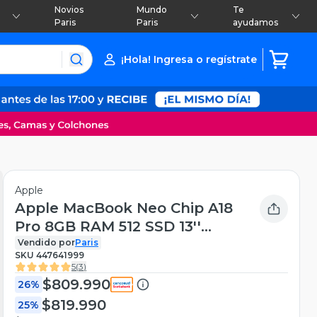
Novios
Mundo
Te
Paris
Paris
ayudamos
¡Hola! Ingresa o regístrate
Apple
Apple MacBook Neo Chip A18
Pro 8GB RAM 512 SSD 13''
Touch ID Indigo
Vendido por
Paris
SKU
447641999
5
(
3
)
$809.990
26%
$819.990
25%