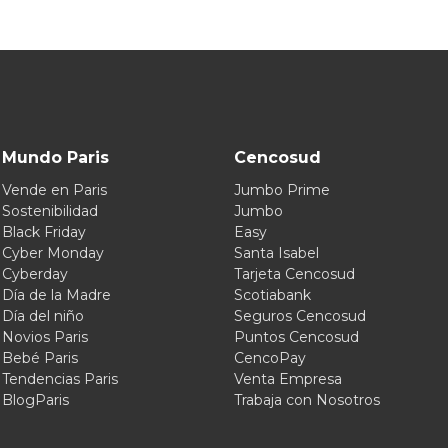
Mundo Paris
Cencosud
Vende en Paris
Jumbo Prime
Sostenibilidad
Jumbo
Black Friday
Easy
Cyber Monday
Santa Isabel
Cyberday
Tarjeta Cencosud
Día de la Madre
Scotiabank
Día del niño
Seguros Cencosud
Novios Paris
Puntos Cencosud
Bebé Paris
CencoPay
Tendencias Paris
Venta Empresa
BlogParis
Trabaja con Nosotros