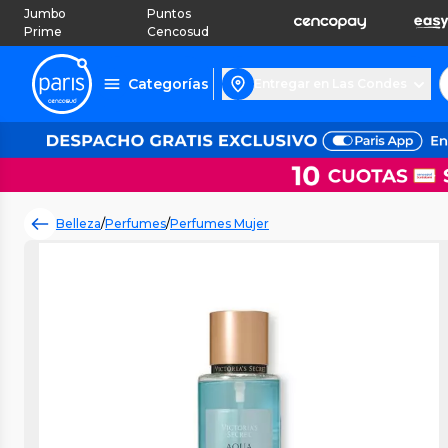
Jumbo
Puntos
Prime
Cencosud
Categorías
Entregar en Las Condes
Belleza
/
Perfumes
/
Perfumes Mujer