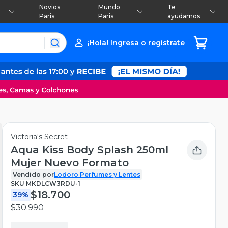
Novios
Mundo
Te
Paris
Paris
ayudamos
¡Hola! Ingresa o regístrate
Victoria's Secret
Aqua Kiss Body Splash 250ml
Mujer Nuevo Formato
Vendido por
Lodoro Perfumes y Lentes
SKU
MKDLCW3RDU-1
$18.700
39%
$30.990