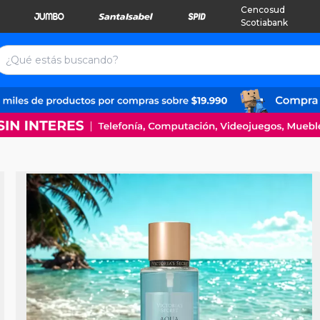
Cencosud
Scotiabank