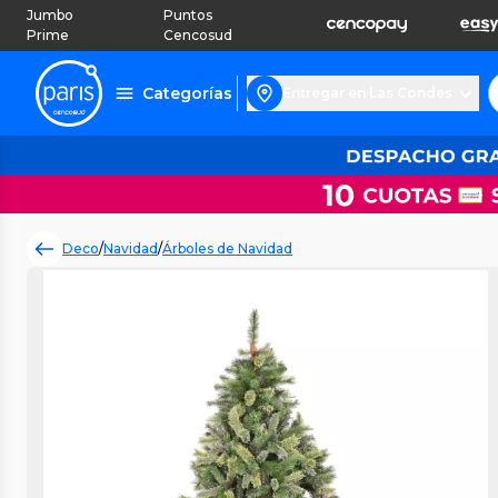
Jumbo
Puntos
Prime
Cencosud
Categorías
Entregar en Las Condes
Deco
/
Navidad
/
Árboles de Navidad