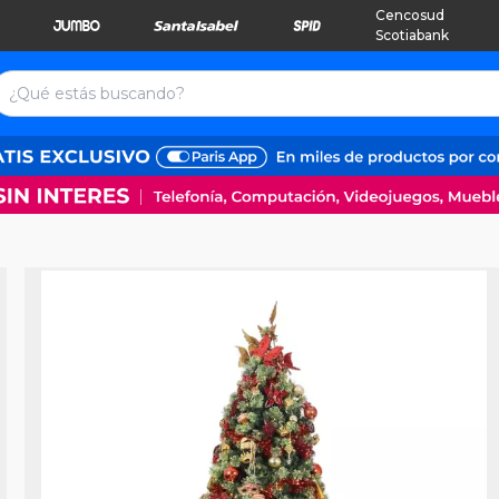
Cencosud
Scotiabank