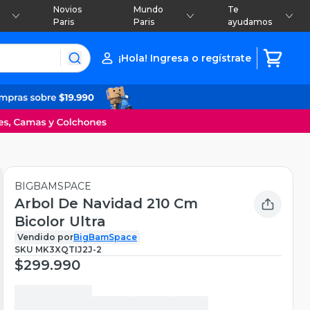
Novios
Mundo
Te
Paris
Paris
ayudamos
¡Hola! Ingresa o regístrate
BIGBAMSPACE
Arbol De Navidad 210 Cm
Bicolor Ultra
Vendido por
BigBamSpace
SKU
MK3XQTIJ2J-2
$299.990