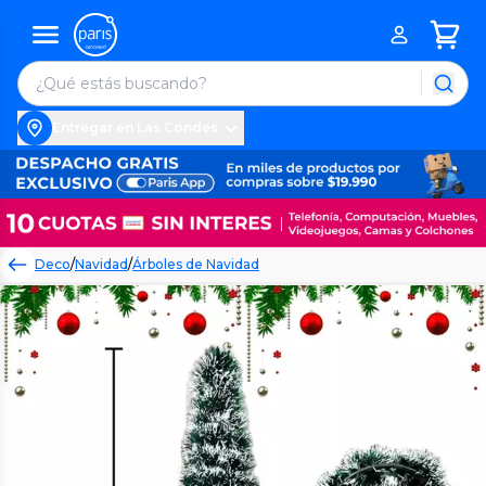
Entregar en Las Condes
Deco
/
Navidad
/
Árboles de Navidad