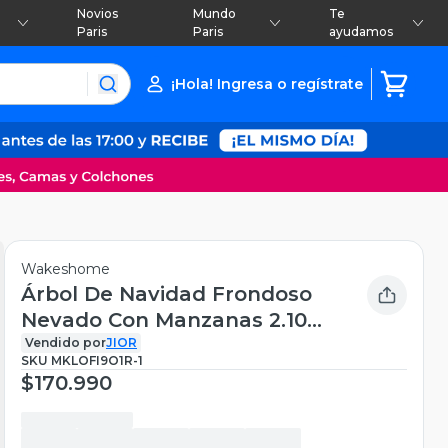
Novios
Mundo
Te
Paris
Paris
ayudamos
¡Hola! Ingresa o regístrate
Wakeshome
Árbol De Navidad Frondoso
Nevado Con Manzanas 2.10m
Arbolito para Pascua 210cm
Vendido por
JIOR
SKU
MKLOFI9O1R-1
$170.990