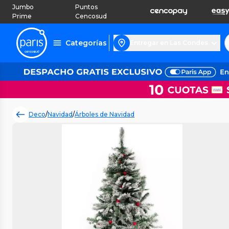
Jumbo
Puntos
Prime
Cencosud
Categorías
Entregar en Las Condes
Deco
/
Navidad
/
Árboles de Navidad