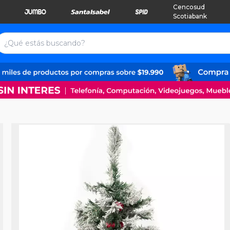
Cencosud
Scotiabank