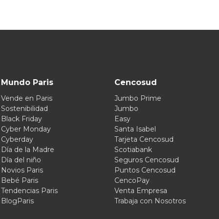
Mundo Paris
Cencosud
Vende en Paris
Jumbo Prime
Sostenibilidad
Jumbo
Black Friday
Easy
Cyber Monday
Santa Isabel
Cyberday
Tarjeta Cencosud
Día de la Madre
Scotiabank
Día del niño
Seguros Cencosud
Novios Paris
Puntos Cencosud
Bebé Paris
CencoPay
Tendencias Paris
Venta Empresa
BlogParis
Trabaja con Nosotros