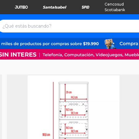
Cencosud
Scotiabank