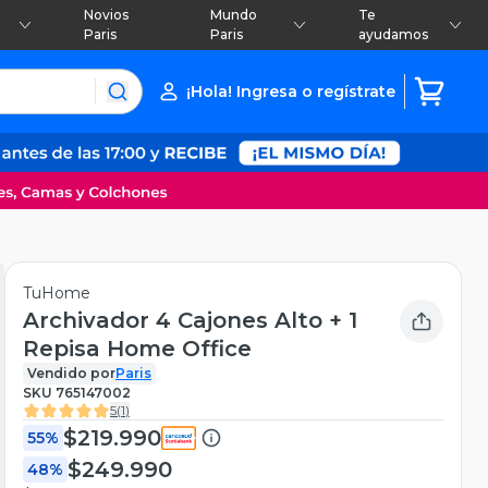
Novios
Mundo
Te
Paris
Paris
ayudamos
¡Hola! Ingresa o regístrate
TuHome
Archivador 4 Cajones Alto + 1
Repisa Home Office
Vendido por
Paris
SKU
765147002
5
(
1
)
$219.990
55%
$249.990
48%