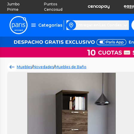
Jumbo
Puntos
Prime
Cencosud
Categorías
Entregar en Las Condes
Muebles
/
Novedades
/
Muebles de Baño