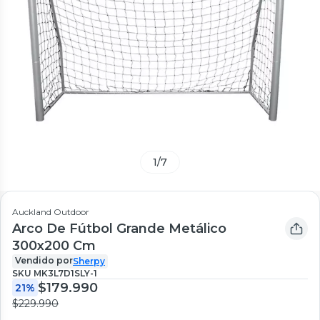
1
/
7
Auckland Outdoor
Arco De Fútbol Grande Metálico
300x200 Cm
Vendido por
Sherpy
SKU
MK3L7D1SLY-1
$179.990
21%
$229.990