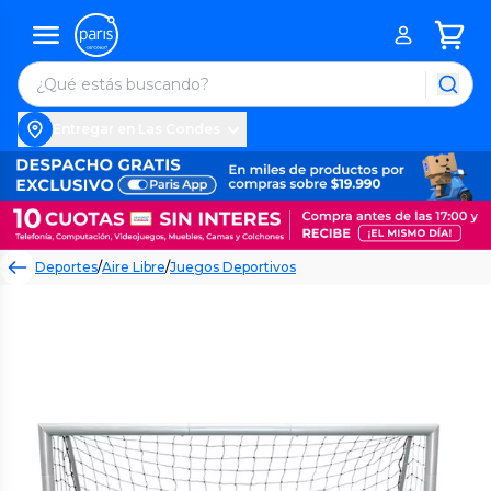
Entregar en Las Condes
Deportes
/
Aire Libre
/
Juegos Deportivos