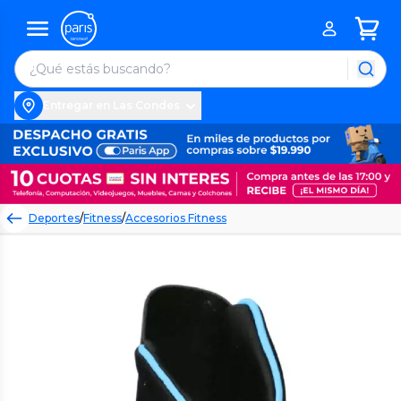
Entregar en Las Condes
Deportes
/
Fitness
/
Accesorios Fitness