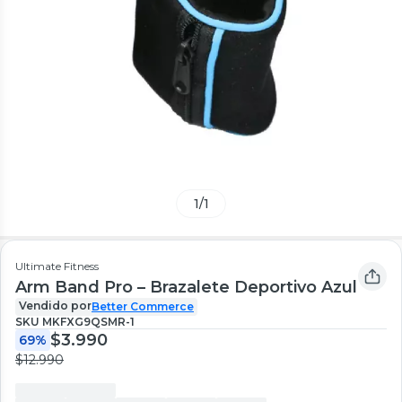
1
/
1
Ultimate Fitness
Arm Band Pro – Brazalete Deportivo Azul
Vendido por
Better Commerce
SKU
MKFXG9QSMR-1
$3.990
69%
$12.990