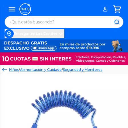
Entregar en Las Condes
Niños
/
Alimentación y Cuidado
/
Seguridad y Monitores