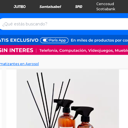
Cencosud
Scotiabank
matizantes en Aerosol