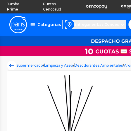
Jumbo
Puntos
Prime
Cencosud
Categorías
Entregar en Las Condes
Supermercado
/
Limpieza y Aseo
/
Desodorantes Ambientales
/
Aro