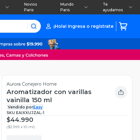
Novios
Mundo
Te
Paris
Paris
ayudamos
¡Hola! Ingresa o regístrate
Aurora Conejero Home
Aromatizador con varillas
vainilla 150 ml
Vendido por
Easy
SKU
EAIXXUJZAL-1
$44.990
(
$2.999 x 10 ml
)