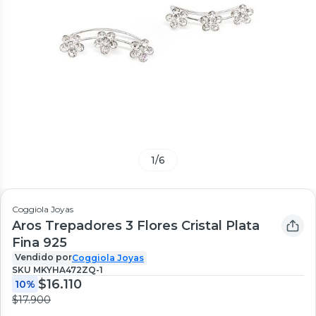
1
/
6
Coggiola Joyas
Aros Trepadores 3 Flores Cristal Plata
Fina 925
Vendido por
Coggiola Joyas
SKU
MKYHA472ZQ-1
$16.110
10%
$17.900