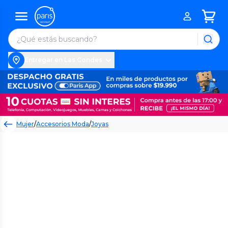
Entregar en Las Condes
Mujer
/
Accesorios Moda
/
Joyas