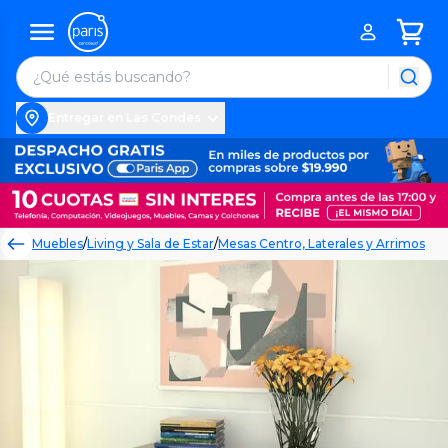
Entregar en Las Condes
Muebles
/
Living y Sala de Estar
/
Mesas Centro, Laterales y Arrimos