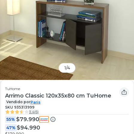
1
/
4
TuHome
Arrimo Classic 120x35x80 cm TuHome
Vendido por
Paris
SKU
935313999
3.4
(
5
)
$79.990
55%
$94.990
47%