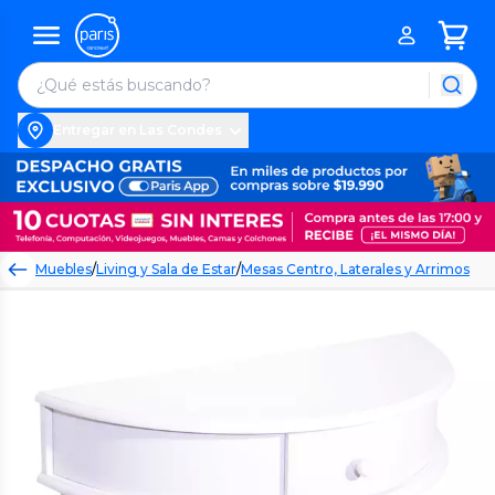
Entregar en Las Condes
Muebles
/
Living y Sala de Estar
/
Mesas Centro, Laterales y Arrimos