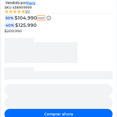
Vendido por
Paris
SKU
438909999
5
(
1
)
$104.990
50%
$125.990
40%
$209.990
Comprar ahora