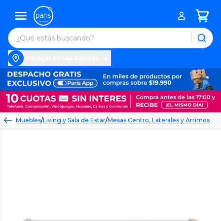
Entregar en Las Condes
Muebles
/
Living y Sala de Estar
/
Mesas Centro, Laterales y Arrimos