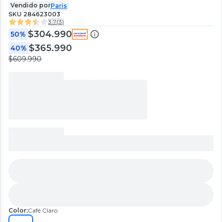
Vendido por
Paris
SKU
284623003
3.7
(
3
)
$304.990
50%
$365.990
40%
$609.990
Color:
Café Claro