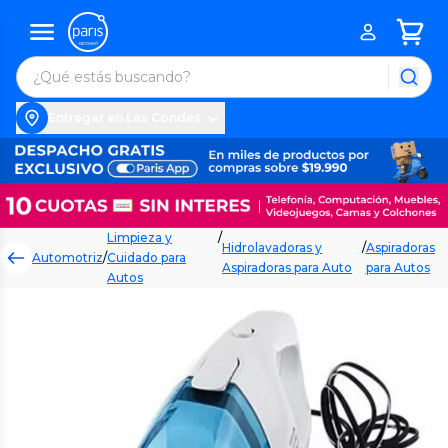
Entregar en Las Condes
Limpieza y
/
Hidrolavadoras y
/
Aspiradoras
Automotriz
/
Cuidado para
Aspiradoras para Auto
para Autos
Autos