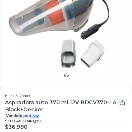
1
/
5
Black & Decker
Aspiradora auto 370 ml 12V BDCV370-LA
Black+Decker
Vendido por
Easy
SKU
EA8HYMRQ79-1
$36.990