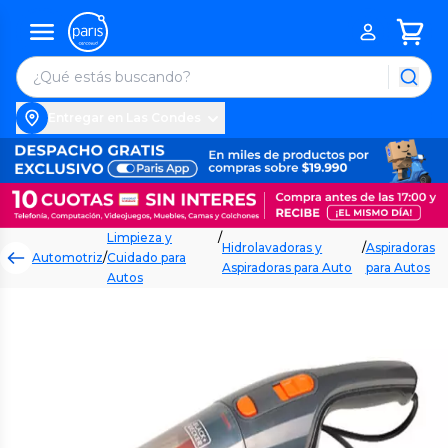
Entregar en Las Condes
Limpieza y
/
Hidrolavadoras y
/
Aspiradoras
Automotriz
/
Cuidado para
Aspiradoras para Auto
para Autos
Autos