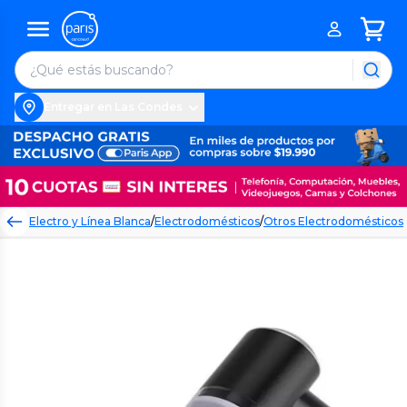
Entregar en Las Condes
Electro y Línea Blanca
/
Electrodomésticos
/
Otros Electrodomésticos