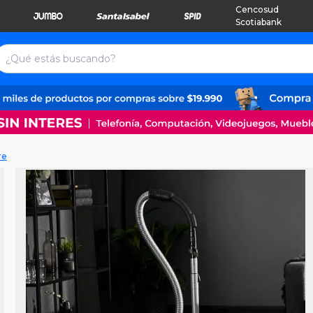
Cencosud
Scotiabank
re