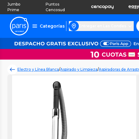
Jumbo
Puntos
Prime
Cencosud
Categorías
Entregar en Las Condes
Electro y Línea Blanca
/
Aspirado y Limpieza
/
Aspiradoras de Arrast