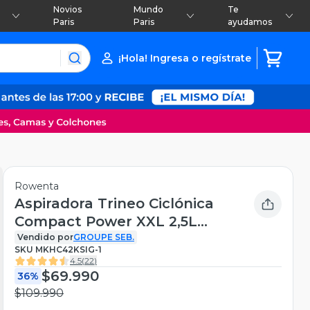
Novios
Mundo
Te
Paris
Paris
ayudamos
¡Hola! Ingresa o regístrate
Rowenta
Aspiradora Trineo Ciclónica
Compact Power XXL 2,5L
Rowenta
Vendido por
GROUPE SEB.
SKU
MKHC42KSIG-1
4.5
(
22
)
$69.990
36%
$109.990