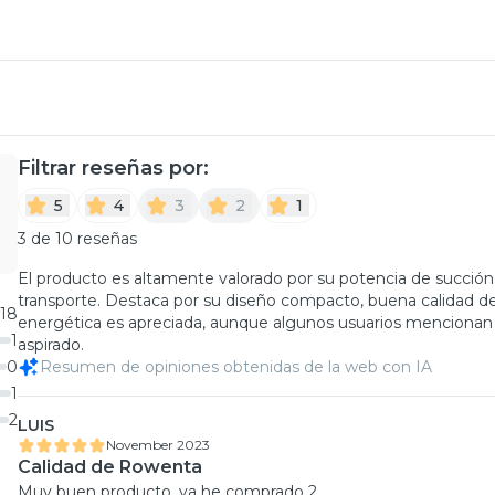
Filtrar reseñas por:
5
4
3
2
1
3 de 10 reseñas
El producto es altamente valorado por su potencia de succión, li
transporte. Destaca por su diseño compacto, buena calidad de 
18
energética es apreciada, aunque algunos usuarios mencionan l
1
aspirado.
0
Resumen de opiniones obtenidas de la web con IA
1
2
LUIS
November 2023
Calidad de Rowenta
Muy buen producto, ya he comprado 2.