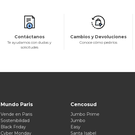
Contáctanos
Cambios y Devoluciones
Te ayudamos con dudas y
Conoce cómo pedirlos
solicitudes
Mundo Paris
Cencosud
Vende en Paris
Jumbo Prime
Sostenibilidad
Jumbo
Black Friday
Easy
Cyber Monday
Santa Isabel