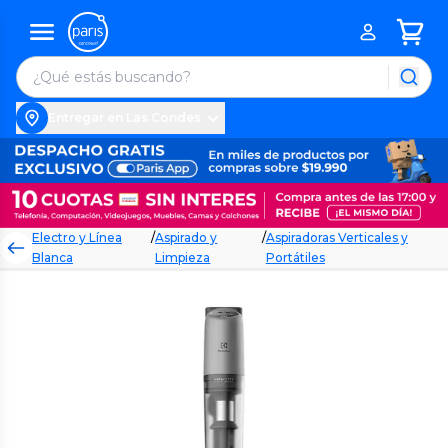
Entregar en Las Condes
Electro y Línea
/
Aspirado y
/
Aspiradoras Verticales y
Blanca
Limpieza
Portátiles