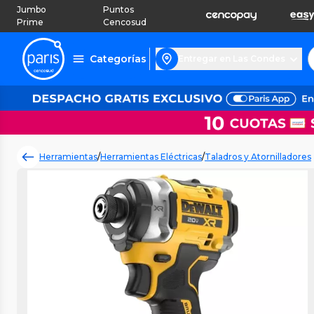
Jumbo
Puntos
Prime
Cencosud
Categorías
Entregar en Las Condes
Herramientas
/
Herramientas Eléctricas
/
Taladros y Atornilladores