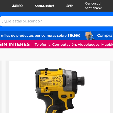
Cencosud
Scotiabank