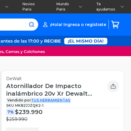
Novios
Mundo
Te
Paris
Paris
ayudamos
¡Hola! Ingresa o regístrate
DeWalt
Atornillador De Impacto
inalámbrico 20v Xr Dewalt
Dcf860b
Vendido por
TUS HERRAMIENTAS
SKU
MKB2JJZQK2-1
$239.990
7%
$259.990