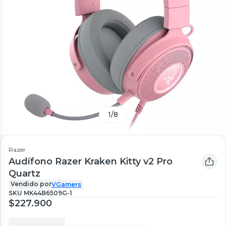
1
/
8
Razer
Audífono Razer Kraken Kitty v2 Pro
Quartz
Vendido por
VGamers
SKU
MK44B6509G-1
$227.900