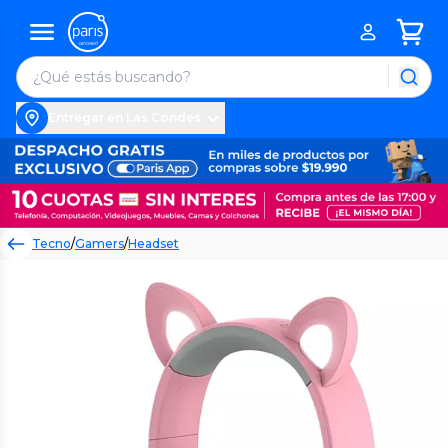
Entregar en Las Condes
Tecno
/
Gamers
/
Headset