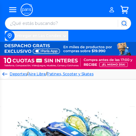
Entregar en Las Condes
Deportes
/
Aire Libre
/
Patines, Scooter y Skates