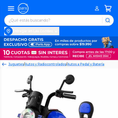
Entregar en Las Condes
Juguetes
/
Autos y Radiocontrolados
/
Autos a Pedal y Batería