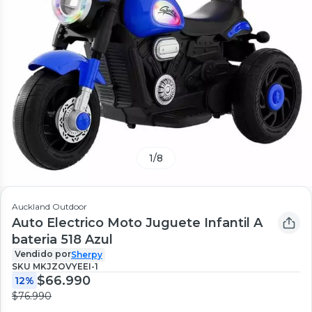
1
/
8
Auckland Outdoor
Auto Electrico Moto Juguete Infantil A
bateria 518 Azul
Vendido por
Sherpy
SKU
MKJZOVYEEI-1
$66.990
12%
$76.990