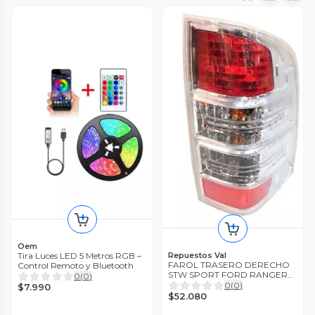
Oem
Repuestos Val
Tira Luces LED 5 Metros RGB –
FAROL TRASERO DERECHO
Control Remoto y Bluetooth
STW SPORT FORD RANGER
0
(
0
)
TAILANDESA 2010-2013
0
(
0
)
$7.990
$52.080