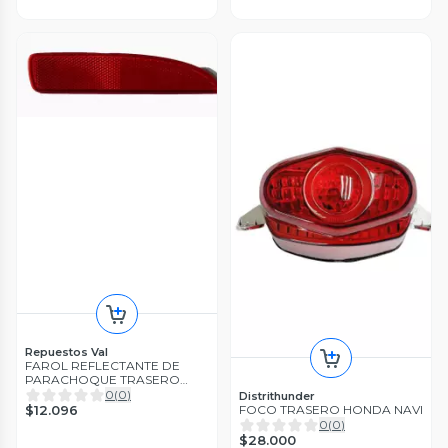
Repuestos Val
FAROL REFLECTANTE DE
PARACHOQUE TRASERO
DERECHO SEDAN MAZDA 3
0
(
0
)
Distrithunder
2018-2020
$12.096
FOCO TRASERO HONDA NAVI
0
(
0
)
$28.000