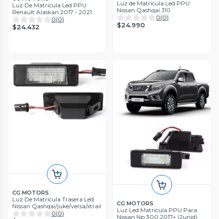
Luz de Matricula Led PPU
Luz De Matricula Led PPU
Nissan Qashqai J10
Renault Alaskan 2017 - 2021
0
(
0
)
0
(
0
)
$24.990
$24.432
CG MOTORS
Luz De Matricula Trasera Led
CG MOTORS
Nissan Qashqai/juke/versa/xtrail
Luz Led Matricula PPU Para
0
(
0
)
Nissan Np 300 2017+ (2unid)