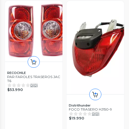
RECOCHILE
PAR FAROLES TRASEROS JAC
T6
0
(
0
)
$53.990
Distrithunder
FOCO TRASERO HJ150-9
0
(
0
)
$19.990