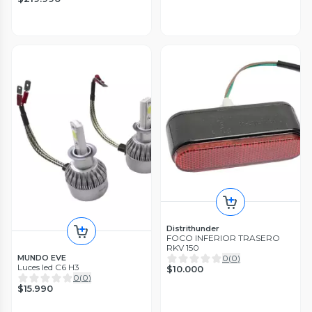
Distrithunder
FOCO INFERIOR TRASERO
RKV 150
MUNDO EVE
0
(
0
)
Luces led C6 H3
$10.000
0
(
0
)
$15.990