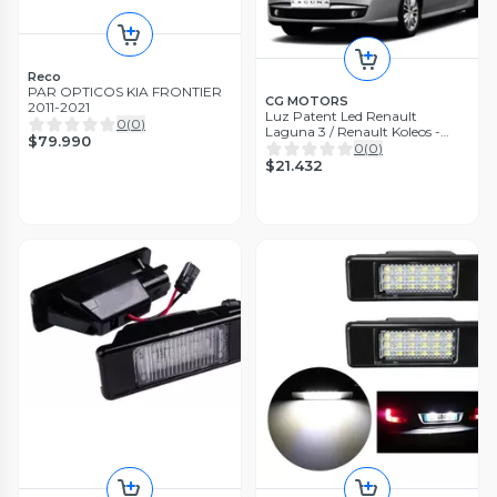
Reco
PAR OPTICOS KIA FRONTIER
CG MOTORS
2011-2021
Luz Patent Led Renault
0
(
0
)
Laguna 3 / Renault Koleos -
$79.990
Canbus
0
(
0
)
$21.432