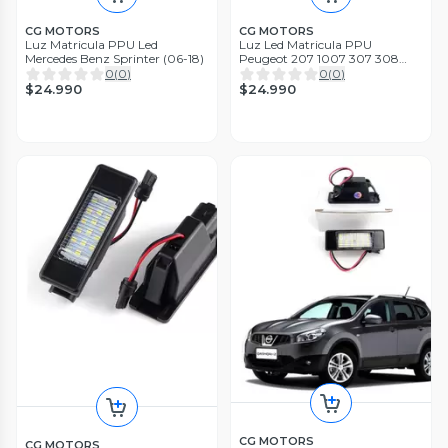
CG MOTORS
CG MOTORS
Luz Matricula PPU Led
Luz Led Matricula PPU
Mercedes Benz Sprinter (06-18)
Peugeot 207 1007 307 308
3008 406 407 607
0
(
0
)
0
(
0
)
$24.990
$24.990
CG MOTORS
CG MOTORS