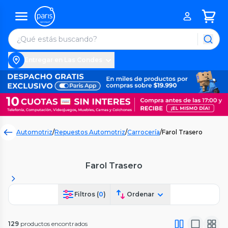
Entregar en Las Condes
Automotriz
/
Repuestos Automotriz
/
Carrocería
/
Farol Trasero
Farol Trasero
Filtros (
0
)
Ordenar
129
productos encontrados