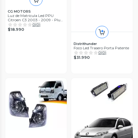
CG MOTORS
Luz de Matricula Led PPU
Citroen C3 2003 - 2009 - Plug
And Play
0
(
0
)
$18.990
Distrithunder
Foco Led Trasero Porta Patente
0
(
0
)
$31.990