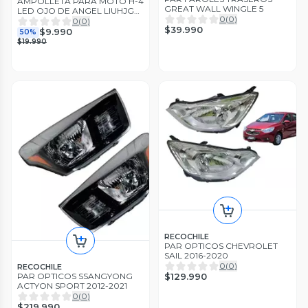
AMPOLLETA PARA MOTO H-4
GREAT WALL WINGLE 5
LED OJO DE ANGEL LIUHJG
0
(
0
)
20W DUO COLOR 12/24V X 1
0
(
0
)
$39.990
PCS
$9.990
50%
$19.990
RECOCHILE
PAR OPTICOS CHEVROLET
SAIL 2016-2020
0
(
0
)
RECOCHILE
PAR OPTICOS SSANGYONG
$129.990
ACTYON SPORT 2012-2021
0
(
0
)
$219.990