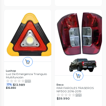
Lushop
Luz De Emergencia Triangulo
Multifunción
0
(
0
)
$13.989
Reco
17%
PAR FAROLES TRASEROS
$16.990
NP300 2016-2019
0
(
0
)
$59.990