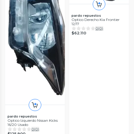
pardo repuestos
Optico Derecho Kia Frontier
12/17
0
(
0
)
$62.110
pardo repuestos
Optico Izquierdo Nissan Kicks
16/20 Usado
0
(
0
)
$125.900