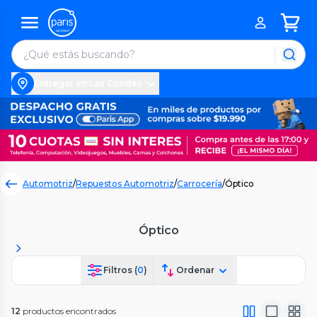
Entregar en Las Condes
Automotriz
/
Repuestos Automotriz
/
Carrocería
/
Óptico
Óptico
Filtros (
0
)
Ordenar
12
productos encontrados