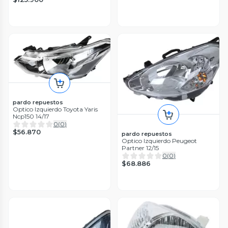
pardo repuestos
Optico Izquierdo Toyota Yaris
Ncp150 14/17
0
(
0
)
$56.870
pardo repuestos
Optico Izquierdo Peugeot
Partner 12/15
0
(
0
)
$68.886