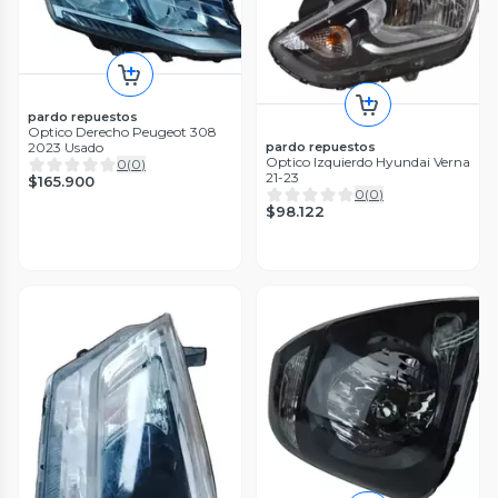
pardo repuestos
Optico Derecho Peugeot 308
2023 Usado
pardo repuestos
Optico Izquierdo Hyundai Verna
0
(
0
)
21-23
$165.900
0
(
0
)
$98.122