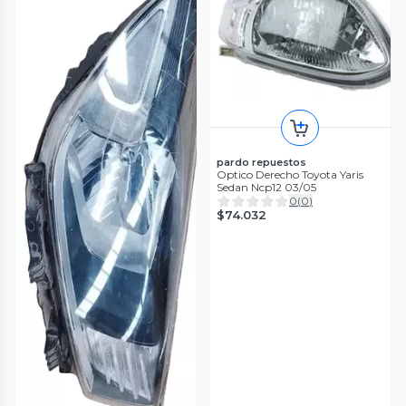
pardo repuestos
Optico Derecho Toyota Yaris
Sedan Ncp12 03/05
0
(
0
)
$74.032