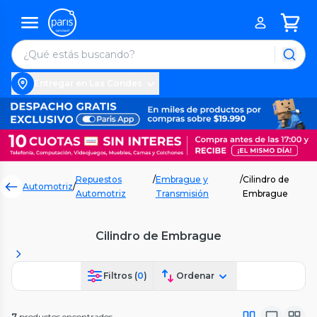
Entregar en Las Condes
Repuestos
/
Embrague y
/
Cilindro de
Automotriz
/
Automotriz
Transmisión
Embrague
Cilindro de Embrague
Filtros (
0
)
Ordenar
7
productos encontrados