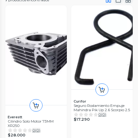
Curifor
Seguro Rodamiento Empuje
Mahindra Pik Up 2.6 Scorpio 2.5
0
(
0
)
Everestt
$17.290
Cilindro Solo Motor 73MM
XR250
0
(
0
)
$28.000