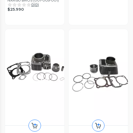
NXR150 BROS (001-005-001)
0
(
0
)
$25.990