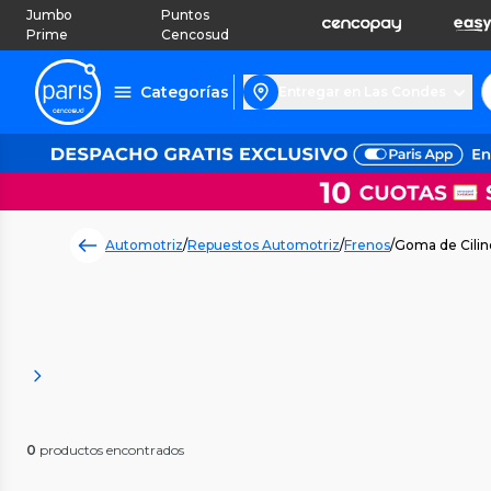
Jumbo
Puntos
Prime
Cencosud
Categorías
Entregar en Las Condes
Automotriz
/
Repuestos Automotriz
/
Frenos
/
Goma de Cilin
0
productos encontrados