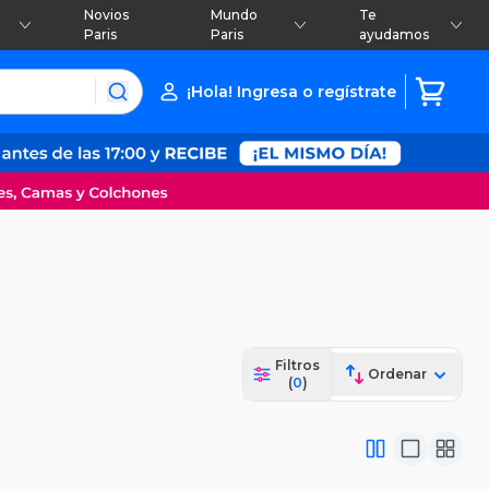
Novios
Mundo
Te
Paris
Paris
ayudamos
¡Hola! Ingresa o regístrate
Filtros
Ordenar
(
0
)