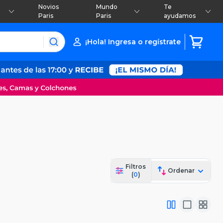
Novios
Mundo
Te
Paris
Paris
ayudamos
¡Hola! Ingresa o regístrate
Filtros
Ordenar
(
0
)