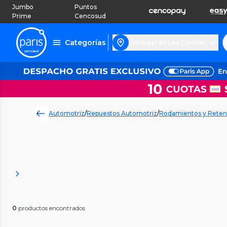
Jumbo
Puntos
Prime
Cencosud
Categorías
Entregar en Las Condes
Automotriz
/
Repuestos Automotriz
/
Rodamientos y Reten
0
productos encontrados