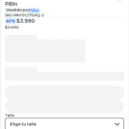
Pillín
Vendido por
Pillin
SKU
MKYOCJ7GAQ-2
$3.990
60%
$9.990
Talla