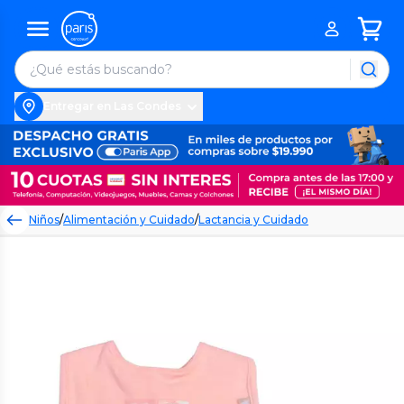
Entregar en Las Condes
Niños
/
Alimentación y Cuidado
/
Lactancia y Cuidado