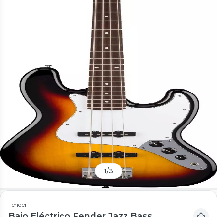
1
/
3
Fender
Bajo Eléctrico Fender Jazz Bass