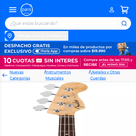
Entregar en Las Condes
Nuevas
/
Instrumentos
/
Ukeleles y Otras
Categorías
Musicales
Cuerdas