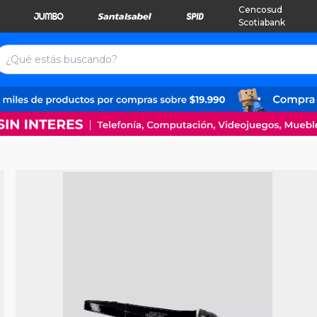
Cencosud
Scotiabank