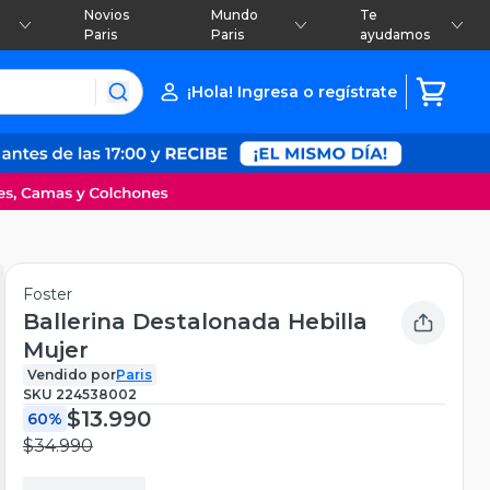
Novios
Mundo
Te
Paris
Paris
ayudamos
¡Hola! Ingresa o regístrate
Foster
Ballerina Destalonada Hebilla
Mujer
Vendido por
Paris
SKU
224538002
$13.990
60%
$34.990