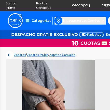
Jumbo
Puntos
Prime
Cencosud
Categorías
Entregar en Las Condes
Zapatos
/
Zapatos Mujer
/
Zapatos Casuales