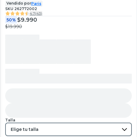
Vendido por
Paris
SKU
262772002
4.7
(
43
)
$9.990
50%
$19.990
Talla