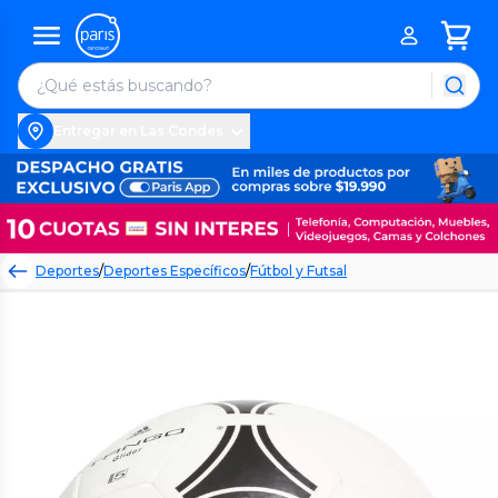
Entregar en Las Condes
Deportes
/
Deportes Específicos
/
Fútbol y Futsal