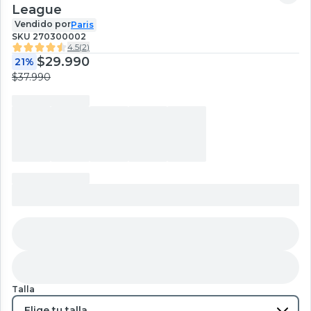
League
Vendido por
Paris
SKU
270300002
4.5
(
2
)
$29.990
21%
$37.990
Talla