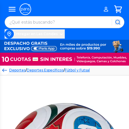
Entregar en Las Condes
Deportes
/
Deportes Específicos
/
Fútbol y Futsal