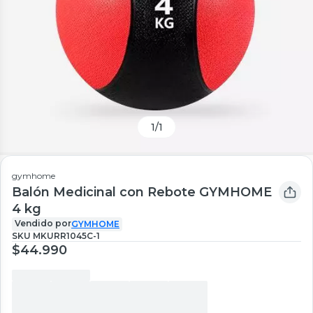
1
/
1
gymhome
Balón Medicinal con Rebote GYMHOME
4 kg
Vendido por
GYMHOME
SKU
MKURR1045C-1
$44.990