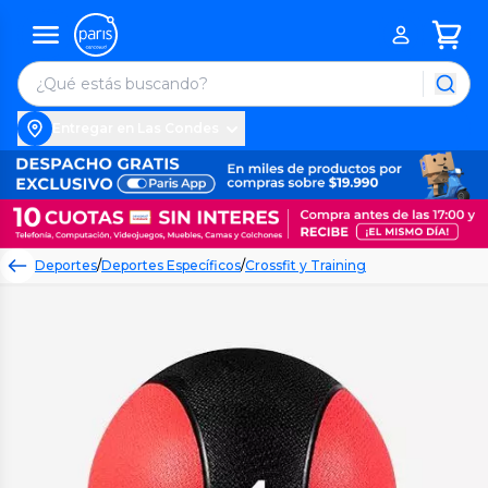
Entregar en Las Condes
Deportes
/
Deportes Específicos
/
Crossfit y Training