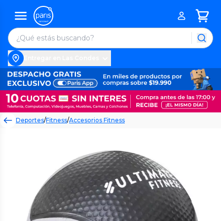
Entregar en Las Condes
Deportes
/
Fitness
/
Accesorios Fitness