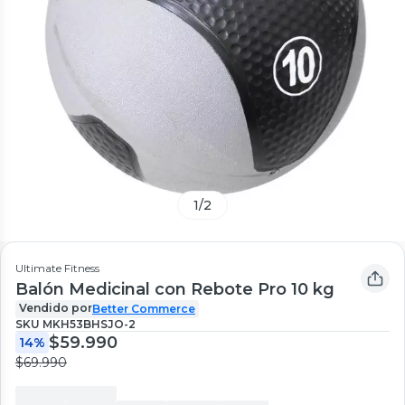
1
/
2
Ultimate Fitness
Balón Medicinal con Rebote Pro 10 kg
Vendido por
Better Commerce
SKU
MKH53BHSJO-2
$59.990
14%
$69.990