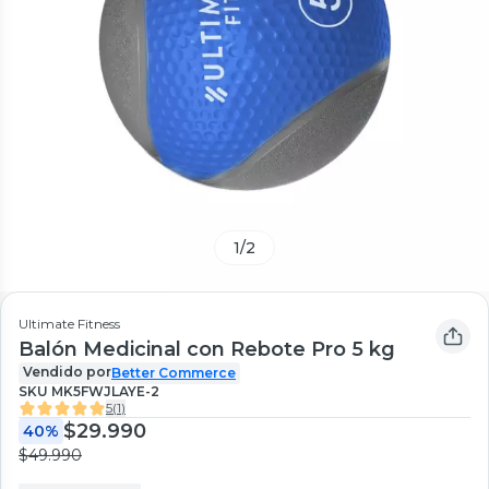
1
/
2
Ultimate Fitness
Balón Medicinal con Rebote Pro 5 kg
Vendido por
Better Commerce
SKU
MK5FWJLAYE-2
5
(
1
)
$29.990
40%
$49.990