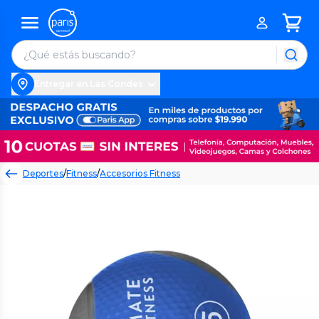
Entregar en Las Condes
Deportes
/
Fitness
/
Accesorios Fitness