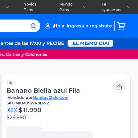
Novios
Mundo
Te
Paris
Paris
ayudamos
¡Hola! Ingresa o regístrate
Fila
Banano Biella azul Fila
Vendido por
MaletasChile.com
SKU
MKM09WR9LR-2
$11.990
60%
$29.990