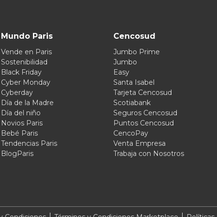
Mundo Paris
Cencosud
Vende en Paris
Jumbo Prime
Sostenibilidad
Jumbo
Black Friday
Easy
Cyber Monday
Santa Isabel
Cyberday
Tarjeta Cencosud
Día de la Madre
Scotiabank
Día del niño
Seguros Cencosud
Novios Paris
Puntos Cencosud
Bebé Paris
CencoPay
Tendencias Paris
Venta Empresa
BlogParis
Trabaja con Nosotros
y Condiciones
Términos y Condiciones Marketplace
Políticas