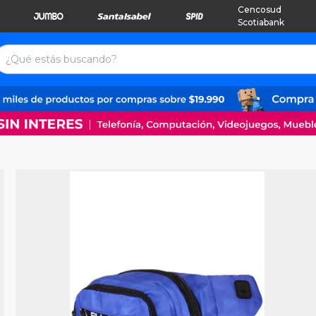
Cencosud
Scotiabank