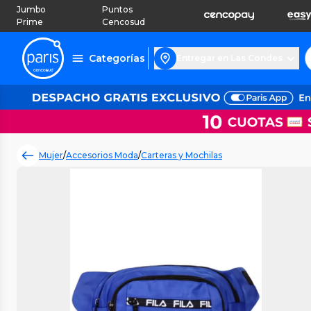
Jumbo
Puntos
Prime
Cencosud
Categorías
Entregar en Las Condes
Mujer
/
Accesorios Moda
/
Carteras y Mochilas