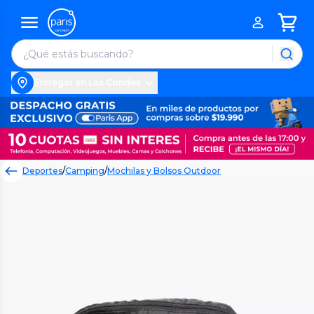
Entregar en Las Condes
Deportes
/
Camping
/
Mochilas y Bolsos Outdoor