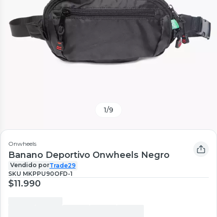
1
/
9
Onwheels
Banano Deportivo Onwheels Negro
Vendido por
Trade29
SKU
MKPPU90OFD-1
$11.990